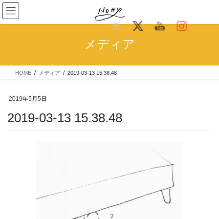
コ
ナ
ン
ビ
テ
ゲ
ン
ー
メディア
ツ
シ
へ
ョ
ス
ン
HOME
メディア
2019-03-13 15.38.48
キ
に
ッ
移
プ
動
2019年5月5日
2019-03-13 15.38.48