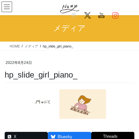
コ
ナ
ン
ビ
テ
ゲ
ン
ー
メディア
ツ
シ
へ
ョ
ス
ン
HOME
メディア
hp_slide_girl_piano_
キ
に
ッ
移
プ
動
2022年8月24日
hp_slide_girl_piano_
Threads
X
Bluesky