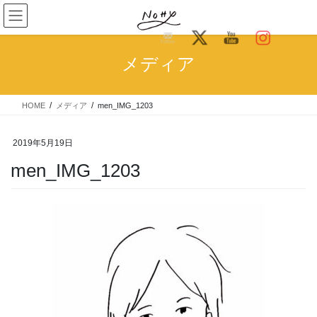
コ
ナ
ン
ビ
テ
ゲ
ン
ー
メディア
ツ
シ
へ
ョ
ス
ン
HOME
メディア
men_IMG_1203
キ
に
ッ
移
プ
動
2019年5月19日
men_IMG_1203