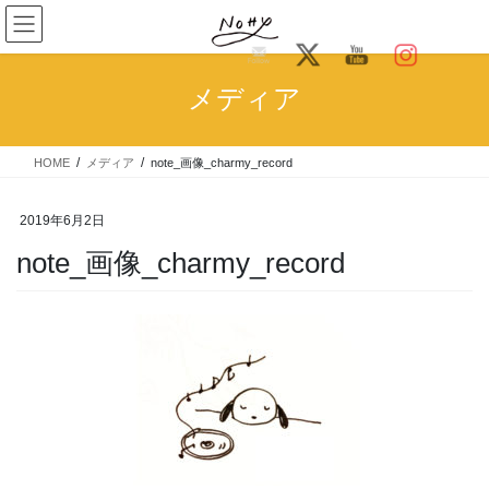
コ
ナ
ン
ビ
テ
ゲ
ン
ー
メディア
ツ
シ
へ
ョ
ス
ン
HOME
メディア
note_画像_charmy_record
キ
に
ッ
移
プ
動
2019年6月2日
note_画像_charmy_record