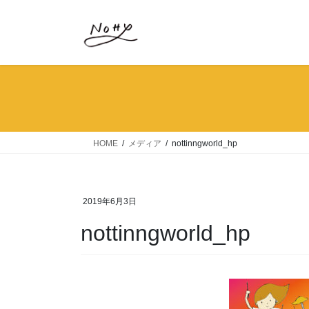
コ
ナ
ン
ビ
テ
ゲ
ン
ー
ツ
シ
へ
ョ
ス
ン
キ
に
ッ
移
HOME
メディア
nottinngworld_hp
プ
動
2019年6月3日
nottinngworld_hp