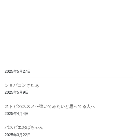
https://www.ttrinity.jp/product/8243033#676
最近の投稿
小説 つくも坂登りたい（オタクとアイドルと大泥
棒）
2024年5月9日
ショパンバラード１番の想い出
2025年5月27日
ショパコンきたぁ
2025年5月9日
ストピのススメ〜弾いてみたいと思ってる人へ
2025年4月4日
パスピエおばちゃん
2025年3月22日