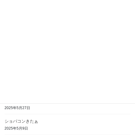
最近のピアノ記
ショパンのバラ4が頭から離れない。 もうバラードはこりごりなの
だ。むずい曲弾きたくない〜。 でももう逃れられないのだ。 譜読
み一回してみたらなんかすごく弾きやすい。罠だ。騙されるな。
ピアノの先生のブログ読んだらバラ4ひ […]
最近の投稿
小説 つくも坂登りたい（オタクとアイドルと大泥
棒）
2024年5月9日
ショパンバラード１番の想い出
2025年5月27日
ショパコンきたぁ
2025年5月9日